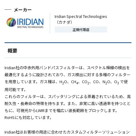
メーカー
Iridian Spectral Technologies
（カナダ）
正規代理店
概要
Iridian社の中赤外用バンドパスフィルターは、スペクトル輝線の検出を
最適化するように設計されており、ガス検出に対する多種のフィルター
を用意しています。ガス種は、
H
O、
CH
、
CO
、
CO
、
N
O、
O
で使
2
4
2
2
3
用可能です。
これらのフィルターは、スパッタリングによる蒸着されているため、高
耐久性・長寿命の特徴を持ちます。また、非常に高い透過率を持つとと
もに、可視光から
LWIR
までを幅広い波長範囲をブロックします。
RoHS
にも対応しています。
Iridian社はお客様の用途に合わせたカスタムフィルターソリューション