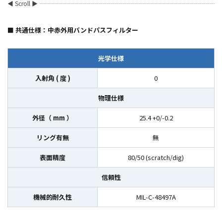
■ 共通仕様：中赤外用バンドパスフィルター
光学仕様
入射角 ( 度 )
0
物理仕様
外径（ mm ）
25.4 +0/-0.2
リング有無
無
表面精度
80/50 (scratch/dig)
信頼性
機械的耐久性
MIL-C-48497A