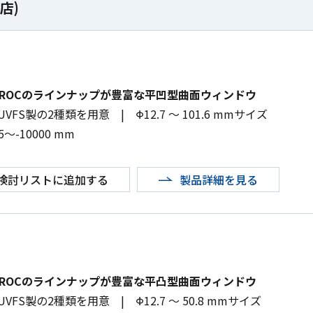
理店)
ROCのラインナップが豊富な平凹型曲面ウィンドウ
UVFS
製の
2
種類を用意
|
Φ
12.7
～
101.6 mm
サイズ
5
～
-10000 mm
検討リストに追加する
製品詳細を見る
ROCのラインナップが豊富な平凸型曲面ウィンドウ
UVFS
製の
2
種類を用意
|
Φ
12.7
～
50.8 mm
サイズ