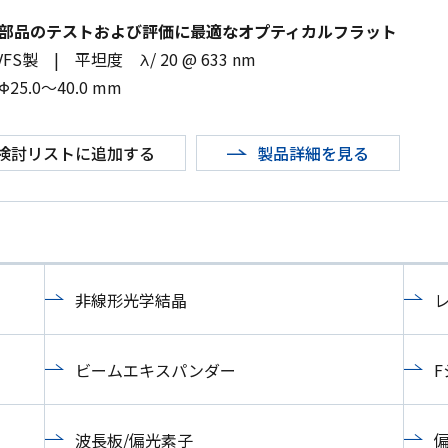
部品のテストおよび評価に最適なオプティカルフラット
VFS
製
|
平坦度 λ/ 20 @ 633 nm
Φ
25.0
～
40.0 mm
検討リストに追加する
製品詳細を見る
非線形光学結晶
ビームエキスパンダー
波長板/偏光素子