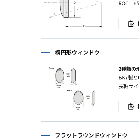
ROC
+
楕円形ウィンドウ
2種類の
BK7
製と
長軸サ
フラットラウンドウィンドウ