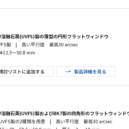
V溶融石英(UVFS)製の薄型の円形フラットウィンドウ
VFS
製
|
高い平行度 最高
30 arcsec
Φ
12.5
～
50.8 mm
検討リストに追加する
製品詳細を見る
V溶融石英(UVFS)製およびBK7製の四角形のフラットウィンド
UVFS
製の
2
種類を用意
|
高い平行度 最高
30 arcsec