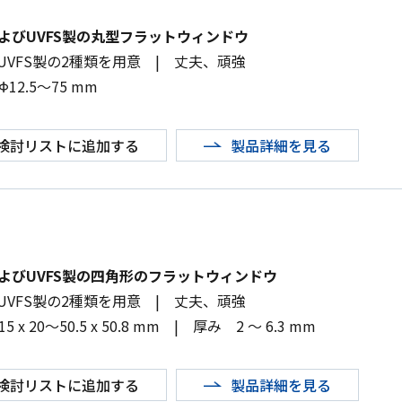
およびUVFS製の丸型フラットウィンドウ
UVFS
製の
2
種類を用意
|
丈夫、頑強
Φ
12.5
～
75 mm
検討リストに追加する
製品詳細を見る
およびUVFS製の四角形のフラットウィンドウ
UVFS
製の
2
種類を用意
|
丈夫、頑強
15 x 20
～
50.5 x 50.8 mm
|
厚み
2
～
6.3 mm
検討リストに追加する
製品詳細を見る