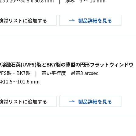
15 x 20
～
50.5 x 50.8 mm
|
厚み
3
～
10 mm
検討リストに追加する
製品詳細を見る
V溶融石英(UVFS)製とBK7製の薄型の円形フラットウィンドウ
VFS
製・
BK7
製
|
高い平行度 最高
3 arcsec
Φ
12.5
～
101.6 mm
検討リストに追加する
製品詳細を見る