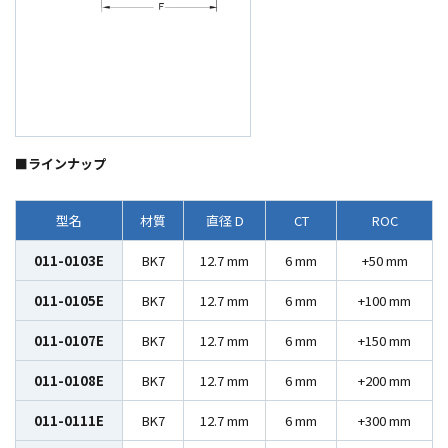
■ラインナップ
型名
材質
直径 D
CT
ROC
011-0103E
BK7
12.7 mm
6 mm
+50 mm
011-0105E
BK7
12.7 mm
6 mm
+100 mm
011-0107E
BK7
12.7 mm
6 mm
+150 mm
011-0108E
BK7
12.7 mm
6 mm
+200 mm
011-0111E
BK7
12.7 mm
6 mm
+300 mm