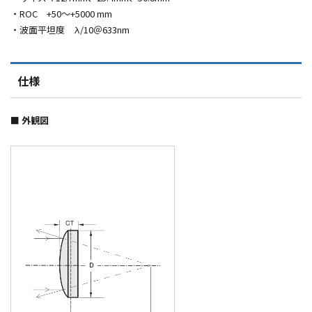
・
ROC
+50
～
+5000 mm
・波面平坦度 λ
/10
＠
633nm
仕様
■
外観図