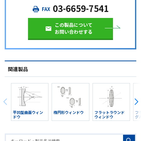
03-6659-7541
この製品について
お問い合わせする
関連製品
平凹型曲面ウィン
楕円形ウィンドウ
フラットラウンド
フ
ドウ
ウィンドウ
グ