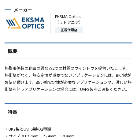
メーカー
EKSMA Optics
（リトアニア）
正規代理店
概要
熱膨張係数の範囲の異なる
2
つの材質のウィンドウを提供いたします。
熱衝撃がなく、熱安定性が重要でないアプリケーションには、
BK7
製が
お使い頂けます。高い熱安定性が必要なアプリケーションや、激しい熱
衝撃を伴うアプリケーションの場合には、
UVFS
製をご選択ください。
特長
・
BK7
製と
UVFS
製の
2
種類
・サイズ Φ
12.7mm
、
25.4mm
、
50.8mm