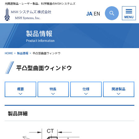
光関連製品・レーザー製品、科学機器のＭSHシステムズ
JA
EN
|
製品情報
HOME
製品情報
平凸型曲面ウィンドウ
平凸型曲面ウィンドウ
概要
特長
仕様
関連製品
製品詳細