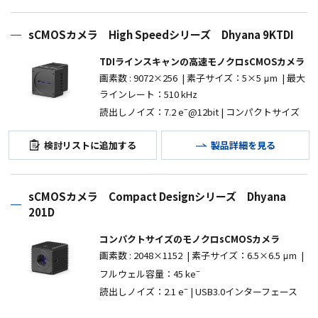
sCMOSカメラ High Speedシリーズ Dhyana 9KTDI
TDIラインスキャンの高速モノクロsCMOSカメラ
画素数
: 9072×256
|
素子サイズ：5
×5 μm | 最大
ラインレート：510 kHz
–
読出しノイズ：7.2
e
@12bit |
コンパクトサイズ
検討リストに追加する
製品詳細を見る
sCMOSカメラ Compact Designシリーズ Dhyana
201D
コンパクトサイズのモノクロsCMOSカメラ
画素数 : 2048×1152 | 素子サイズ：6.5×6.5 μm |
–
フルウェル容量：45 ke
–
読出しノイズ：2.1 e
| USB3.0インターフェース