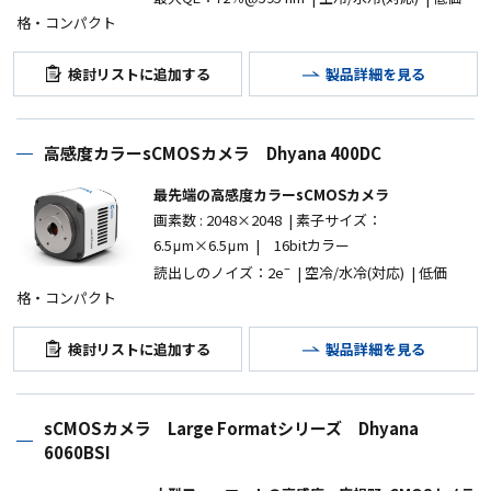
格・コンパクト
検討リストに追加する
製品詳細を見る
高感度カラーsCMOSカメラ Dhyana 400DC
最先端の高感度カラーsCMOSカメラ
画素数
: 2048
×
2048 |
素子サイズ：
6.5μm×6.5μm |
16bit
カラー
–
読出しのノイズ：
2e
|
空冷
/
水冷
(
対応
) |
低価
格・コンパクト
検討リストに追加する
製品詳細を見る
sCMOSカメラ Large Formatシリーズ Dhyana
6060BSI