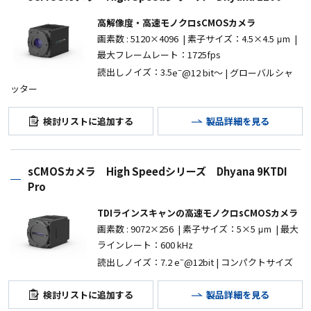
高解像度・高速モノクロsCMOSカメラ
画素数
: 5120×4096
|
素子サイズ：4.5
×4.5 μm |
最大フレームレート：1725fps
–
読出しノイズ：3.5
e
@12 bit～ | グローバルシャ
ッター
検討リストに追加する
製品詳細を見る
sCMOSカメラ High Speedシリーズ Dhyana 9KTDI
Pro
TDIラインスキャンの高速モノクロsCMOSカメラ
画素数
: 9072×256
|
素子サイズ：5
×5 μm | 最大
ラインレート：600 kHz
–
読出しノイズ：7.2
e
@12bit |
コンパクトサイズ
検討リストに追加する
製品詳細を見る