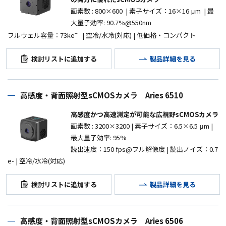
画素数
: 800
×600
|
素子サイズ：
16×16 μm |
最
大量子効率
: 90.7%@550nm
–
フルウェル容量：73k
e
|
空冷
/
水冷
(
対応
) |
低価格・コンパクト
検討リストに追加する
製品詳細を見る
高感度・背面照射型sCMOSカメラ Aries 6510
高感度かつ高速測定が可能な広視野sCMOSカメラ
画素数
: 3200
×3200
|
素子サイズ：
6.5×6.5 μm |
最大量子効率
: 95%
読出速度：150 fps@フル解像度
| 読出ノイズ：0.7
e- |
空冷
/
水冷
(
対応
)
検討リストに追加する
製品詳細を見る
高感度・背面照射型sCMOSカメラ Aries 6506