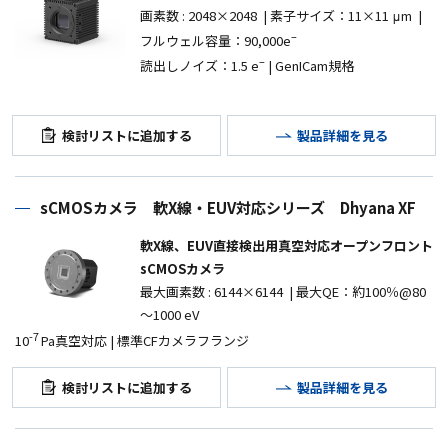
画素数
: 2048
×
2048 |
素子サイズ：11
×11 μm |
–
フルウェル容量：90,000e
–
読出しノイズ：1.5
e
| GenICam規格
検討リストに追加する
製品詳細を見る
sCMOSカメラ 軟X線・EUV対応シリーズ Dhyana XF
軟X線、EUV直接検出用真空対応オープンフロント
sCMOSカメラ
最大画素数
: 6144×6144
| 最大QE：約100％@80
～1000 eV
-7
10
Pa真空対応 | 標準CFカメラフランジ
検討リストに追加する
製品詳細を見る