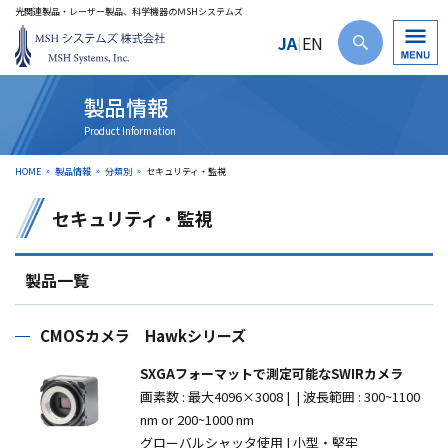
光関連製品・レーザー製品、科学機器のＭSHシステムズ
JA
EN
|
製品情報
HOME
製品情報
分類別
セキュリティ・監視
セキュリティ・監視
製品一覧
CMOSカメラ Hawkシリーズ
SXGAフォーマットで測定可能なSWIRカメラ
画素数
: 最大4096×3008
|
|
波長範囲
: 300~1100
nm or 200~1000 nm
グローバルシャッタ使用 | 小型・堅牢