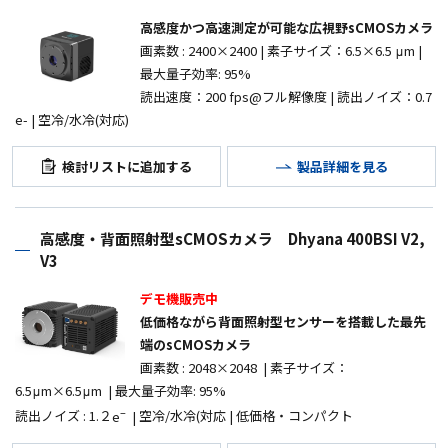
高感度かつ高速測定が可能な広視野sCMOSカメラ
画素数
: 2400
×2400
|
素子サイズ：
6.5×6.5 μm |
最大量子効率
: 95%
読出速度：200 fps@フル解像度
| 読出ノイズ：0.7
e- |
空冷
/
水冷
(
対応
)
検討リストに追加する
製品詳細を見る
高感度・背面照射型sCMOSカメラ Dhyana 400BSI V2,
V3
デモ機販売中
低価格ながら背面照射型センサーを搭載した最先
端のsCMOSカメラ
画素数
: 2048
×
2048 |
素子サイズ：
6.5μm×6.5μm |
最大量子効率
: 95%
–
読出ノイズ
: 1.
２
e
|
空冷
/
水冷
(
対応
|
低価格・コンパクト