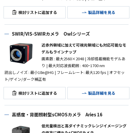
検討リストに追加する
製品詳細を見る
SWIR/VIS-SWIRカメラ Owlシリーズ
近赤外領域に加えて可視光領域にも対応可能なモ
デルもラインナップ
画素数
: 最大2560×2048
|
冷却搭載機能モデルあ
り
| 最大対応
波長範囲
: 400~1700 nm
読出しノイズ
: 最小18e@HG | フレームレート
: 最大120 fps |
オフセッ
ト
/
ゲイン
/
ダーク補正有
検討リストに追加する
製品詳細を見る
高感度・背面照射型sCMOSカメラ Aries 16
低光量検出と高ダイナミックレンジイメージング
の両方に優れたsCMOSカメラ