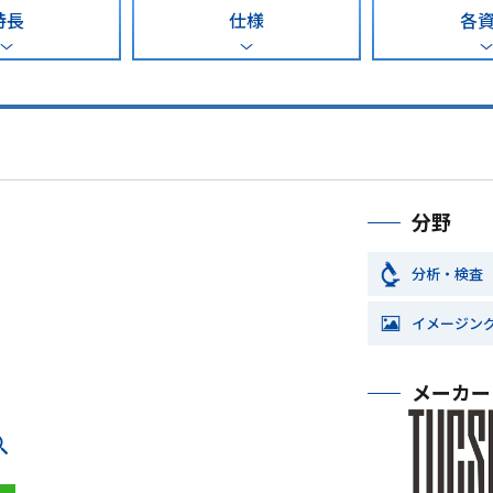
特長
仕様
各
分野
分析・検査
イメージン
メーカー