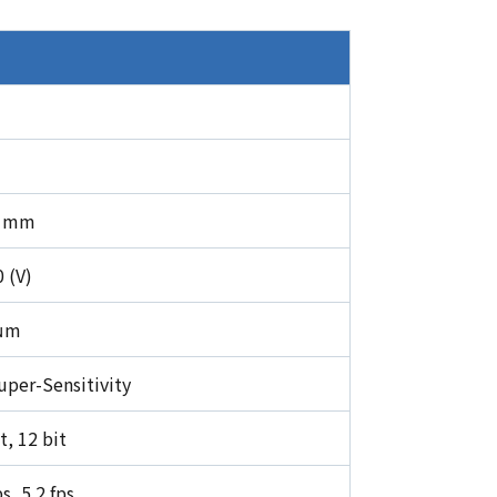
8 mm
 (V)
 μm
uper-Sensitivity
t, 12 bit
s, 5.2 fps