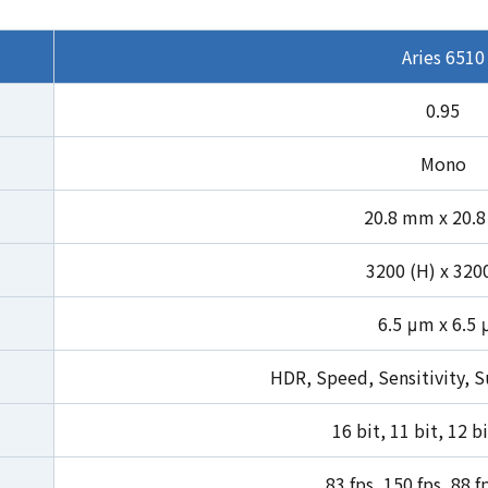
Aries 6510
0.95
Mono
20.8 mm x 20.
3200 (H) x 3200
6.5 μm x 6.5
HDR, Speed, Sensitivity, S
16 bit, 11 bit, 12 bi
83 fps, 150 fps, 88 fp