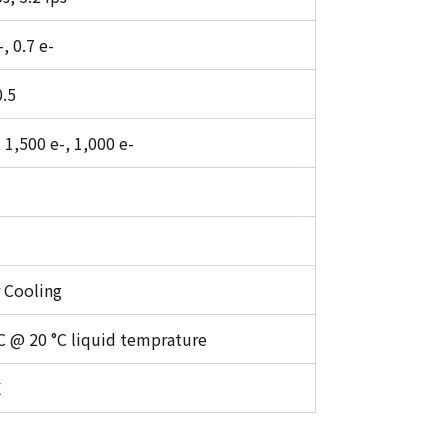
-, 0.7 e-
0.5
 1,500 e-, 1,000 e-
r Cooling
°C @ 20 °C liquid temprature
E