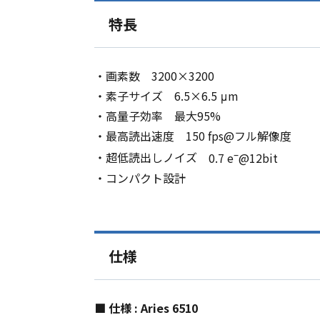
特長
・画素数
3200
×3200
・素子サイズ
6.5×6.5 μm
・高量子効率 最大
95%
・最高読出速度 150 fps@フル解像度
–
・超低読出しノイズ
0.7 e
@12bit
・コンパクト設計
仕様
■ 仕様 : Aries 6510