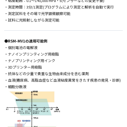
・粘度範囲：
0.1
～
140,000 mPa
・
s(
センサーなどの変更不要
)
・測定時間：
3
分
/1
測定
(
プログラムにより測定と解析を自動で実行
・測定試料をその場で光学顕微観察可能
・試料に光照射しながら測定可能
●RSM-MV1の適用可能例
・個別電池の電解液
・ナノインプリンティング用樹脂
・ナノプリンティング用インク
・3Dプリンター用樹脂
・抗体などの少量で貴重な生物由来成分を含む薬剤
・血液(糖尿病、高脂血症など血液粘度異常をきたす疾患の発見・診断)
・細胞分散液