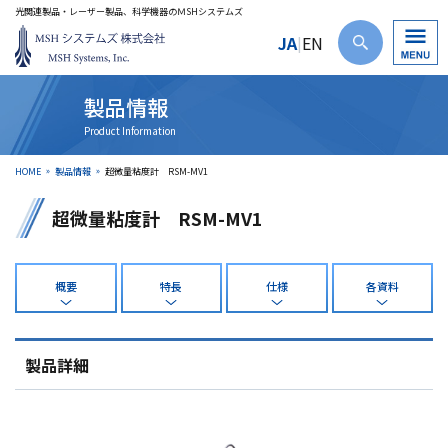
光関連製品・レーザー製品、科学機器のＭSHシステムズ
JA
EN
|
製品情報
HOME
製品情報
超微量粘度計 RSM-MV1
超微量粘度計 RSM-MV1
概要
特長
仕様
各資料
製品詳細