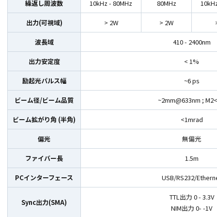
繰返し周波数
10kHz - 80MHz
80MHz
10kHz
出力(可視域)
> 2W
> 2W
波長域
410 - 2400nm
出力安定度
< 1%
励起光パルス幅
~6 ps
ビーム径/ビーム品質
~2mm@633nm ; M2<
ビーム拡がり角 (半角)
<1mrad
偏光
無偏光
ファイバー長
1.5m
PCインターフェース
USB/RS232/Ethern
TTL出力 0 - 3.3V
Sync出力(SMA)
NIM出力 0- -1V