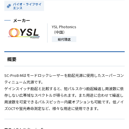
バイオ・ライフサイ
エンス
メーカー
YSL Photonics
（中国）
総代理店
概要
SC-Pro8-M
はモードロックレーザーを励起光源に使用したスーパーコン
ティニューム光源です。
ゲインスイッチ励起と比較すると、短パルスかつ励起繰返し周波数に依
存しない広帯域なスペクトルが得られます。また用途に合わせて繰返し
周波数を可変できるパルスピッカー内蔵オプションも可能です。低ノイ
ズ
OCT
や蛍光寿命測定など、様々な用途に使用できます。