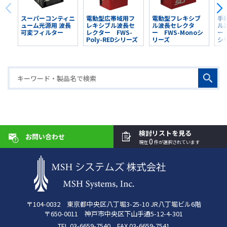
スーパーコンティニ
電動型広帯域用フ
電動型フレキシブ
手
ューム光源用 波長
レキシブル波長セ
ル波長セレクタ
ル
可変フィルター
レクター FWS-
ー FWS-Monoシ
ー 
Poly-REDシリーズ
リーズ
シ
検討リストを見る
お問い合わせ
0
現在
件が選択されています
〒104-0032 東京都中央区八丁堀3-25-10 JR八丁堀ビル6階
〒650-0011 神戸市中央区下山手通5-12-4-301
TEL 03-6659-7540 FAX 03-6659-7541