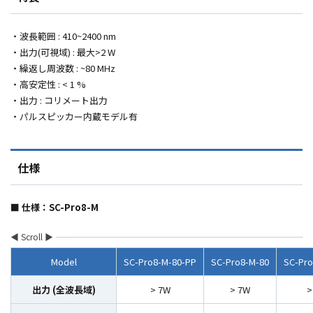
・波長範囲
: 410~2400 nm
・出力
(
可視域
) : 最大>2 W
・繰返し周波数
: ~80 MHz
・高安定性
: < 1 %
・出力
:
コリメート出力
・パルスピッカー内蔵モデル有
仕様
■ 仕様：SC-Pro8-M
Model
SC-Pro8-M-80-PP
SC-Pro8-M-80
SC-Pro
出力 (全波長域)
> 7W
> 7W
>