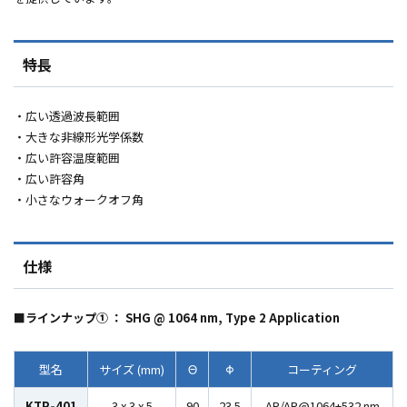
特長
・広い透過波長範囲
・大きな非線形光学係数
・広い許容温度範囲
・広い許容角
・小さなウォークオフ角
仕様
■ラインナップ① ： SHG @ 1064 nm, Type 2 Application
型名
サイズ (mm)
Θ
Φ
コーティング
KTP-401
3 x 3 x 5
90
23.5
AR/AR@1064+532 nm