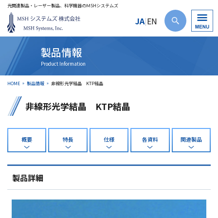
光関連製品・レーザー製品、科学機器のＭSHシステムズ
JA
EN
|
製品情報
HOME
製品情報
非線形光学結晶 KTP結晶
非線形光学結晶 KTP結晶
概要
特長
仕様
各資料
関連製品
製品詳細