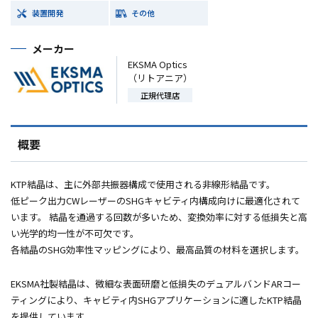
装置開発
その他
メーカー
EKSMA Optics
（リトアニア）
正規代理店
概要
KTP結晶は、主に外部共振器構成で使用される非線形結晶です。
低ピーク出力
CW
レーザーの
SHG
キャビティ内構成向けに最適化されて
います。 結晶を通過する回数が多いため、変換効率に対する低損失と高
い光学的均一性が不可欠です。
各結晶の
SHG
効率性マッピングにより、最高品質の材料を選択します。
EKSMA
社製結晶は、微細な表面研磨と低損失のデュアルバンド
AR
コー
ティングにより、キャビティ内
SHG
アプリケーションに適した
KTP
結晶
を提供しています。