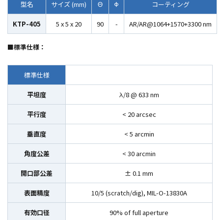
型名
サイズ (mm)
Θ
Φ
コーティング
KTP-405
5 x 5 x 20
90
-
AR/AR@1064+1570+3300 nm
■標準仕様：
標準仕様
平坦度
λ/8 @ 633 nm
平行度
< 20 arcsec
垂直度
< 5 arcmin
角度公差
< 30 arcmin
開口部公差
± 0.1 mm
表面精度
10/5 (scratch/dig), MIL-O-13830A
有効口径
90% of full aperture