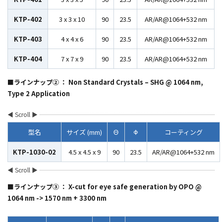
KTP-402
3 x 3 x 10
90
23.5
AR/AR@1064+532 nm
KTP-403
4 x 4 x 6
90
23.5
AR/AR@1064+532 nm
KTP-404
7 x 7 x 9
90
23.5
AR/AR@1064+532 nm
■ラインナップ② ：
Non Standard Crystals – SHG @ 1064 nm,
Type 2 Application
型名
サイズ (mm)
Θ
Φ
コーティング
KTP-1030-02
4.5 x 4.5 x 9
90
23.5
AR/AR@1064+532 nm
■ラインナップ③ ： X-cut for eye safe generation by OPO @
1064 nm -> 1570 nm + 3300 nm