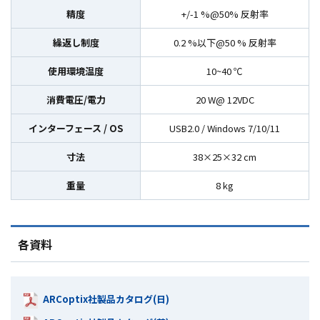
精度
+/-1 %@50% 反射率
繰返し制度
0.2 %以下@50 % 反射率
使用環境温度
10~40 ℃
消費電圧/電力
20 W@ 12VDC
インターフェース / OS
USB2.0 / Windows 7/10/11
寸法
38×25×32 cm
重量
8 kg
各資料
ARCoptix社製品カタログ(日)