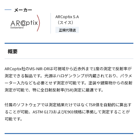
メーカー
ARCoptix S.A
（スイス）
正規代理店
概要
ARCoptix社の
VIS-NIR-DR
は可視域から近赤外まで
1
度の測定で反射率が
測定できる製品です。光源はハロゲンランプが内蔵されており、パラメ
ーター入力なども必要とせず測定が可能です。塗装や建築物からの反射
測定が可能で、特に全日射反射率
(TSR)
測定に最適です。
付属のソフトウェアでは測定結果だけではなく
TSR
値を自動的に算出す
ることが可能、
ASTM G173
および
E903
規格に準拠して測定することが
可能です。