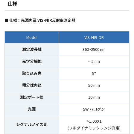
仕様
■ 仕様：
光源内蔵
VIS-NIR
反射率測定器
Model
VIS-NIR-DR
測定波長域
360~2500 nm
光学分解能
< 5 nm
取り込み角
8°
積分球内径
50 mm
測定ポート径
10 mm
光源
5W ハロゲン
>1,000:1
シグナルノイズ比
(フルダイナミックレンジ測定)