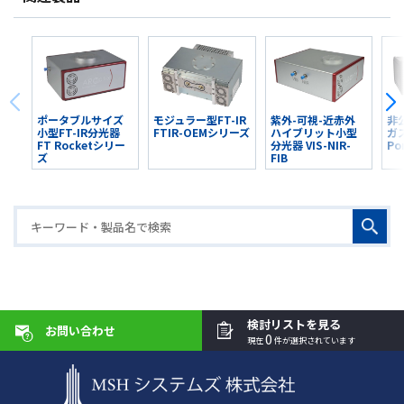
ポータブルサイズ
モジュラー型FT-IR
紫外-可視-近赤外
非
小型FT-IR分光器
FTIR-OEMシリーズ
ハイブリット小型
ガス
FT Rocketシリー
分光器 VIS-NIR-
Po
ズ
FIB
検討リストを見る
お問い合わせ
0
現在
件が選択されています