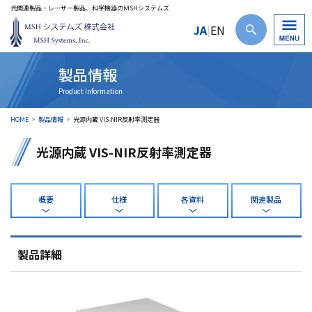
光関連製品・レーザー製品、科学機器のＭSHシステムズ
JA
EN
|
製品情報
HOME
製品情報
光源内蔵 VIS-NIR反射率測定器
光源内蔵 VIS-NIR反射率測定器
概要
仕様
各資料
関連製品
製品詳細