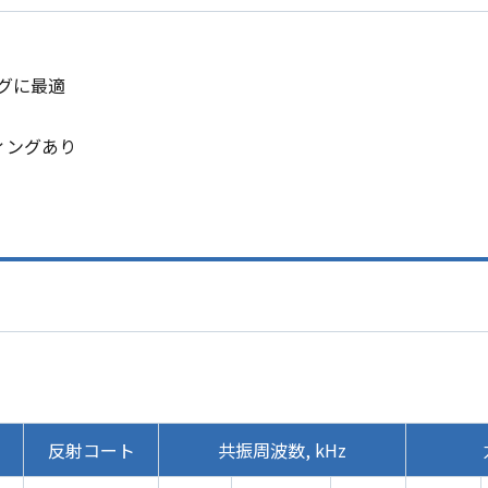
グに最適
ィングあり
反射コート
共振周波数, kHz