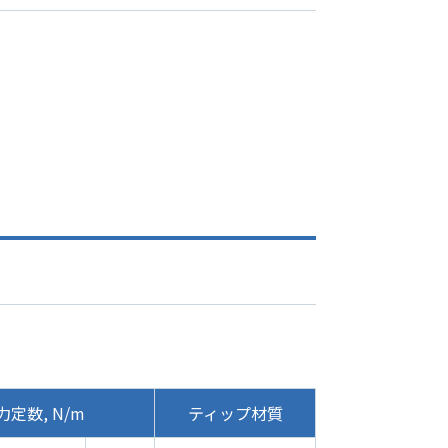
力定数, N/m
ティップ材質