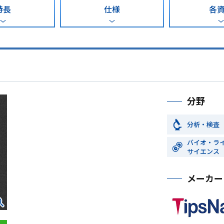
特長
仕様
各
分野
分析・検査
バイオ・ラ
サイエンス
メーカー