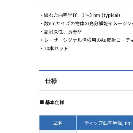
・優れた曲率半径 1～3 nm (typical)
・数nmサイズの物体の高分解能イメージン
・高耐久性、長寿命
・レーザーシグナル増強用のAu反射コーテ
・
10
本セット
仕様
■ 基本仕様
型名
ティップ曲率半径, nm