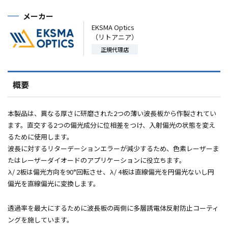
メーカー
EKSMA Optics
（リトアニア）
正規代理店
概要
本製品は、異なる厚さに研磨された
2
つの薄い波長板から作製されてい
ます。直交する2つの偏光成分に位相差をつけ、入射偏光の状態を変え
るために使用します。
波長に対するリターデーションエラーが減少するため、色素レーザーま
たはレーザーダイオードのアプリケーションに役立ちます。
λ/ 2板は偏光方向を
90
°回転させ、
λ/ 4
板は直線偏光を円偏光ないし円
偏光を直線偏光に変換します。
透過率を最大にするために波長板の両側に多層誘電体反射防止コーティ
ングを施しています。