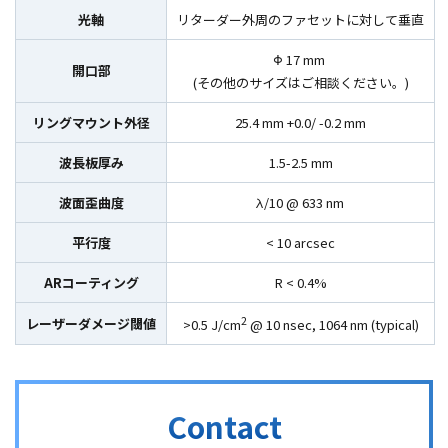
光軸
リターダー外周のファセットに対して垂直
Φ 17 mm
開口部
(その他のサイズはご相談ください。)
リングマウント外径
25.4 mm +0.0/ -0.2 mm
波長板厚み
1.5-2.5 mm
波面歪曲度
λ/10 @ 633 nm
平行度
< 10 arcsec
ARコーティング
R < 0.4%
2
レーザーダメージ閾値
>0.5 J/cm
@ 10 nsec, 1064 nm (typical)