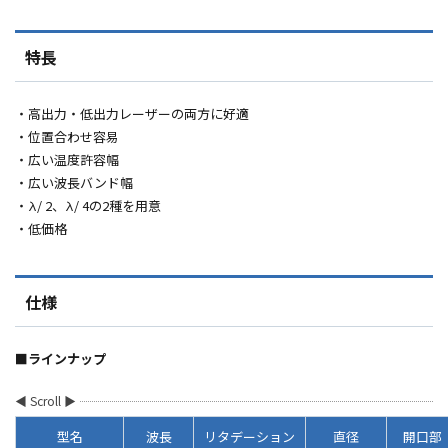
特長
・高出力・低出力レーザーの両方に好適
・位置合わせ容易
・広い温度許容幅
・広い波長バンド幅
・
λ/ 2
、
λ/ 4
の
2
種を用意
・低価格
仕様
■ラインナップ
型名
波長
リタデーション
直径
開口部